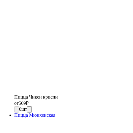
Пицца Чикен криспи
от
569
₽
0
шт
Пицца Мюнхенская