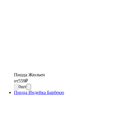
Пицца Жюльен
от
559
₽
0
шт
Пицца Индейка Барбекю