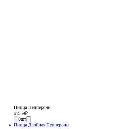
Пицца Пепперони
от
559
₽
0
шт
Пицца Двойная Пепперони