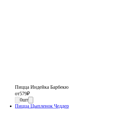
Пицца Индейка Барбекю
от
579
₽
0
шт
Пицца Цыпленок Чеддер