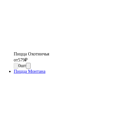
Пицца Охотничья
от
579
₽
0
шт
Пицца Монтана