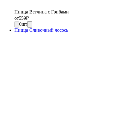
Пицца Ветчина с Грибами
от
559
₽
0
шт
Пицца Сливочный лосось