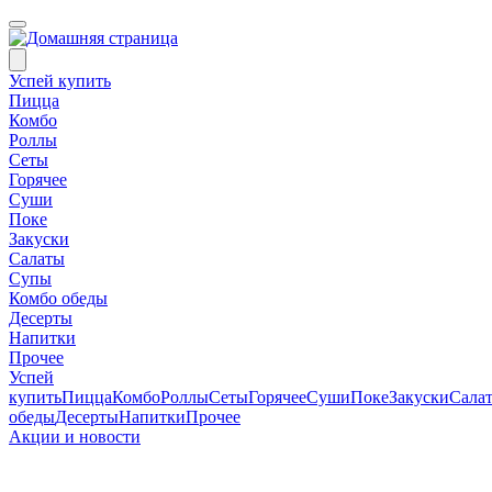
Успей купить
Пицца
Комбо
Роллы
Сеты
Горячее
Суши
Поке
Закуски
Салаты
Супы
Комбо обеды
Десерты
Напитки
Прочее
Успей
купить
Пицца
Комбо
Роллы
Сеты
Горячее
Суши
Поке
Закуски
Сала
обеды
Десерты
Напитки
Прочее
Акции и новости