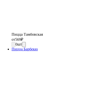
Пицца Тамбовская
от
569
₽
0
шт
Пицца Барбекю