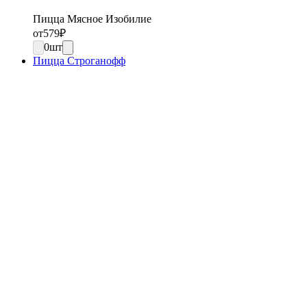
Пицца Мясное Изобилие
от
579
₽
0
шт
Пицца Строганофф