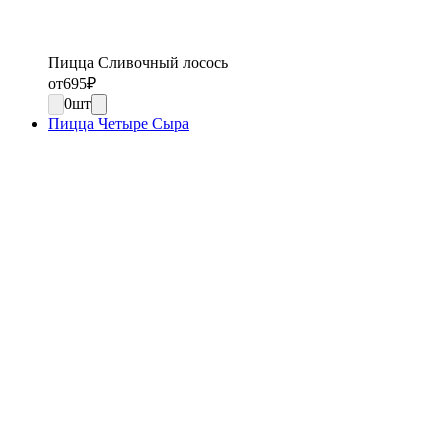
Пицца Сливочный лосось
от
695
₽
0
шт
Пицца Четыре Сыра