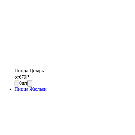
Пицца Цезарь
от
679
₽
0
шт
Пицца Жюльен