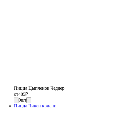
Пицца Цыпленок Чеддер
от
485
₽
0
шт
Пицца Чикен криспи