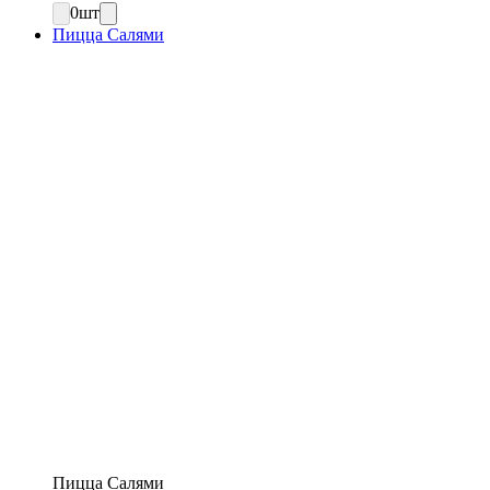
0
шт
Пицца Салями
Пицца Салями