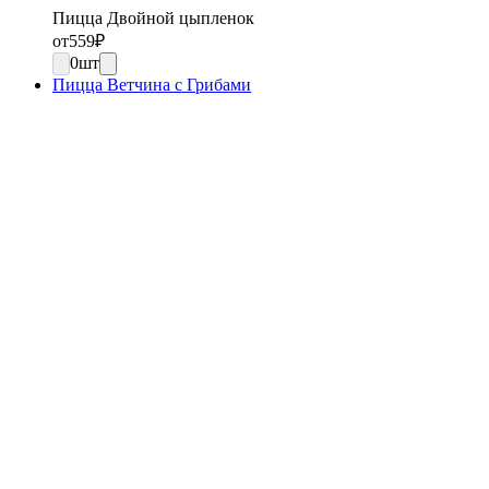
Пицца Двойной цыпленок
от
559
₽
0
шт
Пицца Ветчина с Грибами