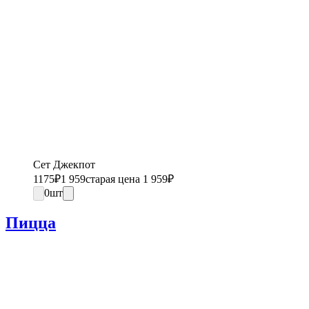
Сет Джекпот
1175
₽
1 959
старая цена 1 959
₽
0
шт
Пицца