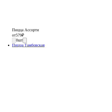
Пицца Ассорти
от
579
₽
0
шт
Пицца Тамбовская