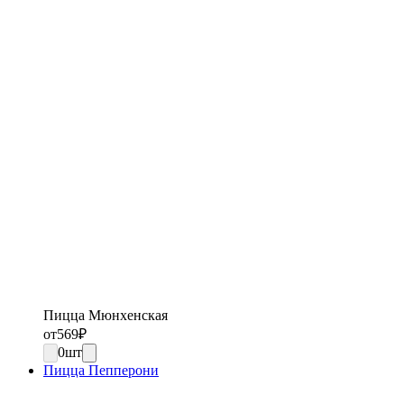
Пицца Мюнхенская
от
569
₽
0
шт
Пицца Пепперони