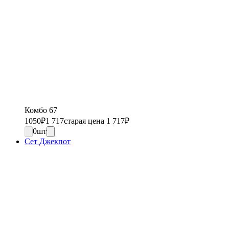
Комбо 67
1050
₽
1 717
старая цена 1 717
₽
0
шт
Сет Джекпот