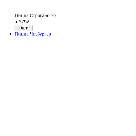
Пицца Строганофф
от
579
₽
0
шт
Пицца Чизбургер