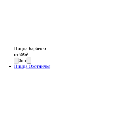
Пицца Барбекю
от
569
₽
0
шт
Пицца Охотничья