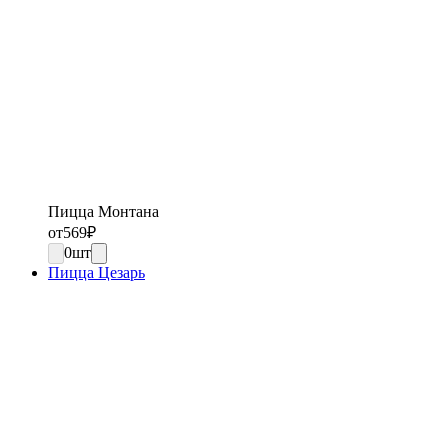
Пицца Монтана
от
569
₽
0
шт
Пицца Цезарь