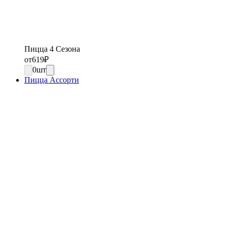
Пицца 4 Сезона
от
619
₽
0
шт
Пицца Ассорти