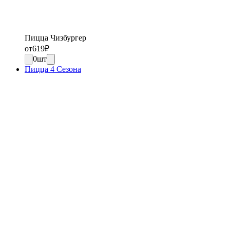
Пицца Чизбургер
от
619
₽
0
шт
Пицца 4 Сезона