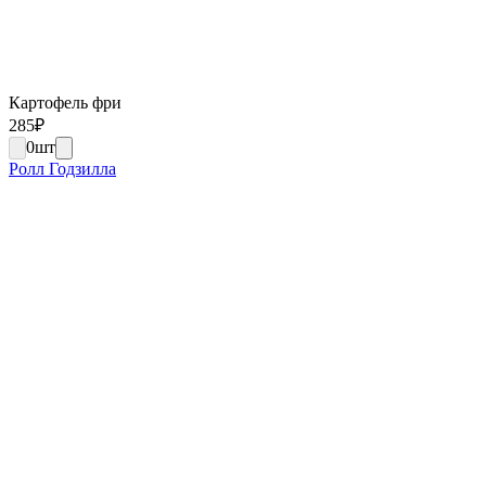
Картофель фри
285
₽
0
шт
Ролл Годзилла