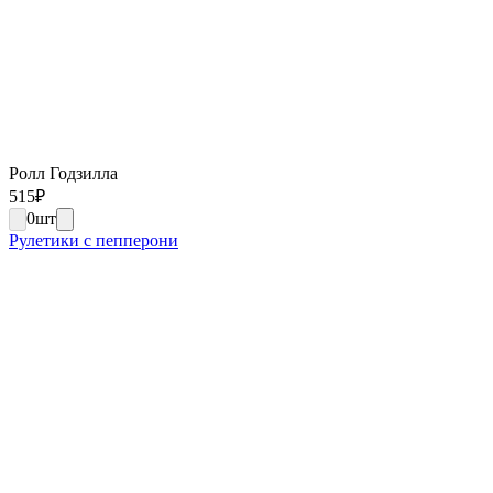
Ролл Годзилла
515
₽
0
шт
Рулетики с пепперони