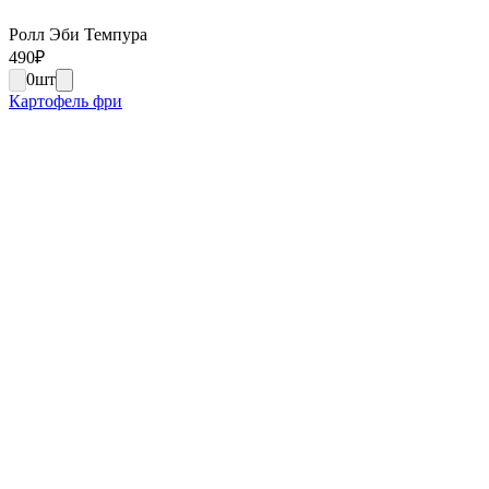
Ролл Эби Темпура
490
₽
0
шт
Картофель фри