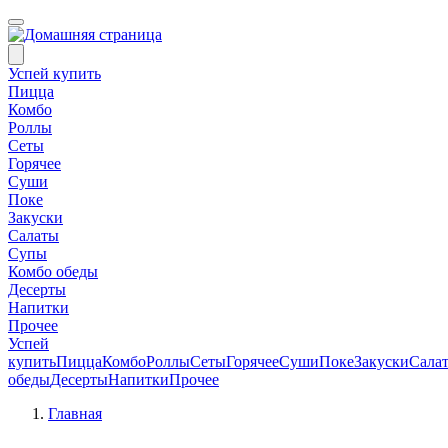
Успей купить
Пицца
Комбо
Роллы
Сеты
Горячее
Суши
Поке
Закуски
Салаты
Супы
Комбо обеды
Десерты
Напитки
Прочее
Успей
купить
Пицца
Комбо
Роллы
Сеты
Горячее
Суши
Поке
Закуски
Сала
обеды
Десерты
Напитки
Прочее
Главная