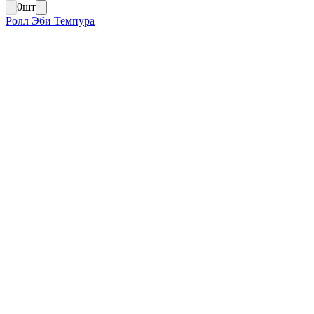
0
шт
Ролл Эби Темпура