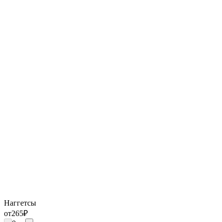
Наггетсы
от
265
₽