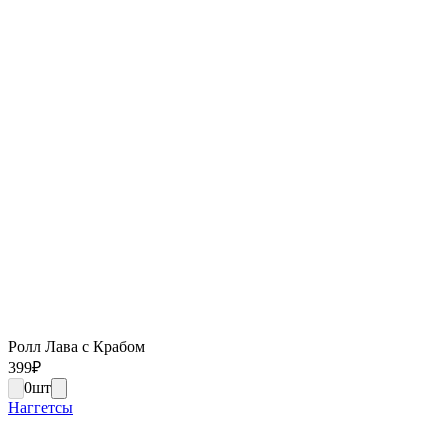
Ролл Лава с Крабом
399
₽
0
шт
Наггетсы