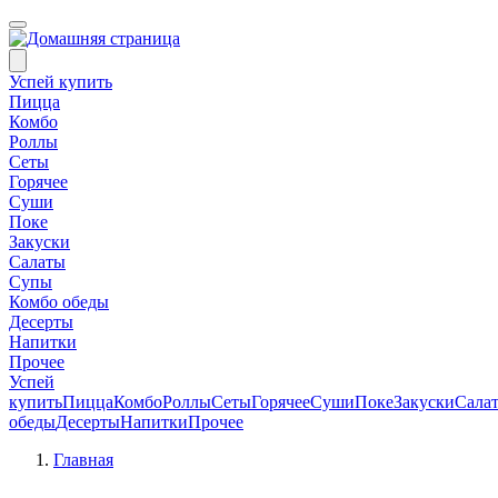
Успей купить
Пицца
Комбо
Роллы
Сеты
Горячее
Суши
Поке
Закуски
Салаты
Супы
Комбо обеды
Десерты
Напитки
Прочее
Успей
купить
Пицца
Комбо
Роллы
Сеты
Горячее
Суши
Поке
Закуски
Сала
обеды
Десерты
Напитки
Прочее
Главная