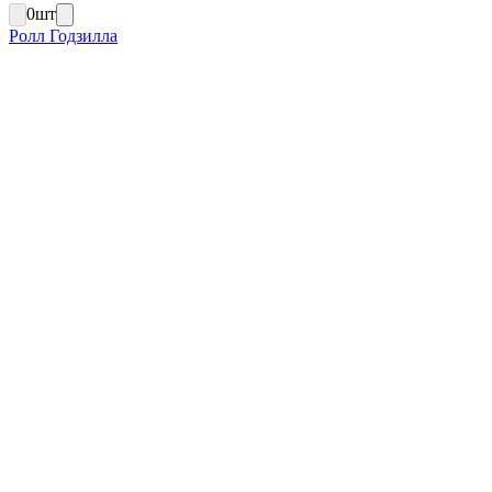
0
шт
Ролл Годзилла