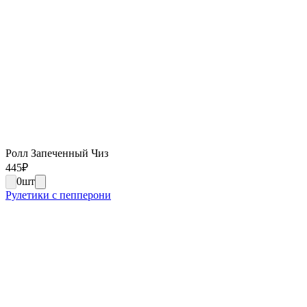
Ролл Запеченный Чиз
445
₽
0
шт
Рулетики с пепперони