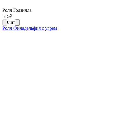
Ролл Годзилла
515
₽
0
шт
Ролл Филадельфия с угрем