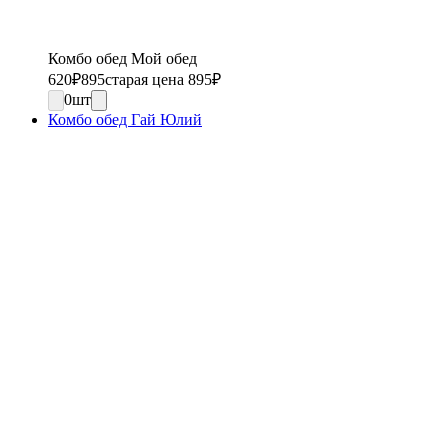
Комбо обед Мой обед
620
₽
895
старая цена 895
₽
0
шт
Комбо обед Гай Юлий