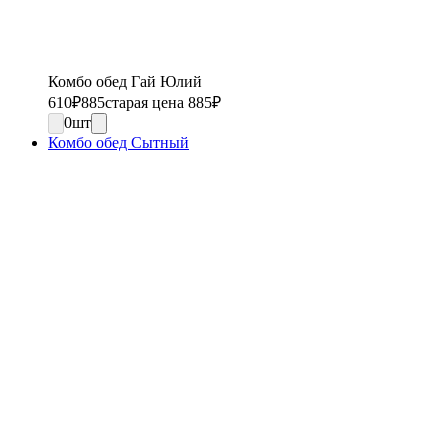
Комбо обед Гай Юлий
610
₽
885
старая цена 885
₽
0
шт
Комбо обед Сытный