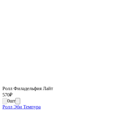
Ролл Филадельфия Лайт
570
₽
0
шт
Ролл Эби Темпура