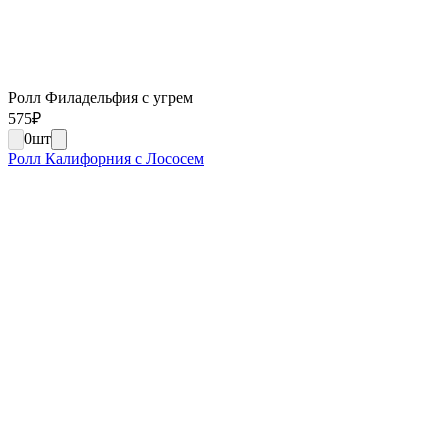
Ролл Филадельфия с угрем
575
₽
0
шт
Ролл Калифорния с Лососем