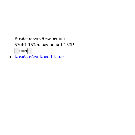
Комбо обед Обжирейшн
570
₽
1 159
старая цена 1 159
₽
0
шт
Комбо обед Коко Шанел