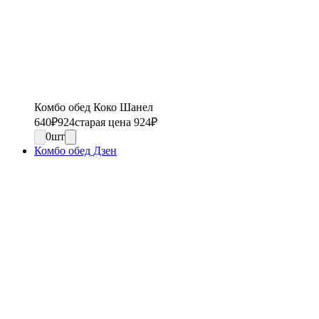
Комбо обед Коко Шанел
640
₽
924
старая цена 924
₽
0
шт
Комбо обед Дзен