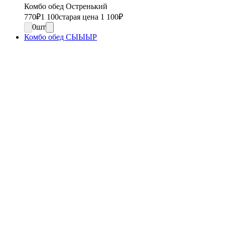
Комбо обед Остренький
770
₽
1 100
старая цена 1 100
₽
0
шт
Комбо обед СЫЫЫР