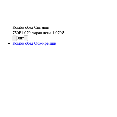
Комбо обед Сытный
750
₽
1 070
старая цена 1 070
₽
0
шт
Комбо обед Обжирейшн