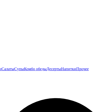
и
Салаты
Супы
Комбо обеды
Десерты
Напитки
Прочее