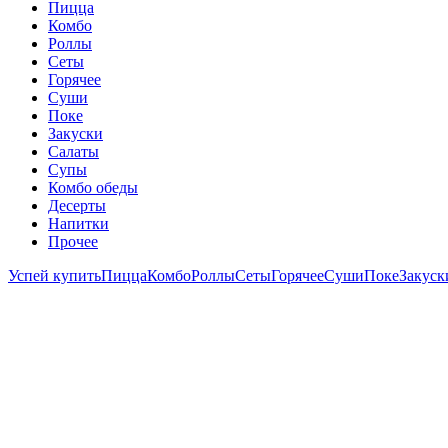
Пицца
Комбо
Роллы
Сеты
Горячее
Суши
Поке
Закуски
Салаты
Супы
Комбо обеды
Десерты
Напитки
Прочее
Успей купить
Пицца
Комбо
Роллы
Сеты
Горячее
Суши
Поке
Закуск