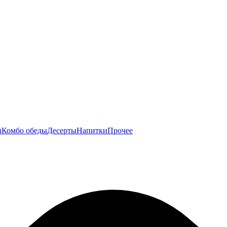
ы
Комбо обеды
Десерты
Напитки
Прочее