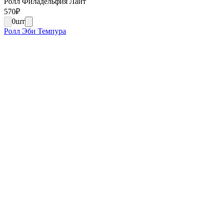
Ролл Филадельфия Лайт
570
₽
0
шт
Ролл Эби Темпура