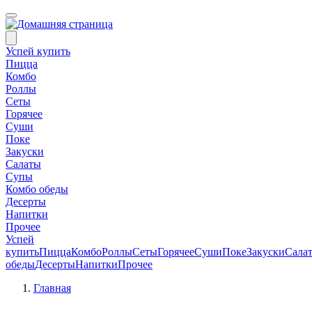
Успей купить
Пицца
Комбо
Роллы
Сеты
Горячее
Суши
Поке
Закуски
Салаты
Супы
Комбо обеды
Десерты
Напитки
Прочее
Успей
купить
Пицца
Комбо
Роллы
Сеты
Горячее
Суши
Поке
Закуски
Сала
обеды
Десерты
Напитки
Прочее
Главная