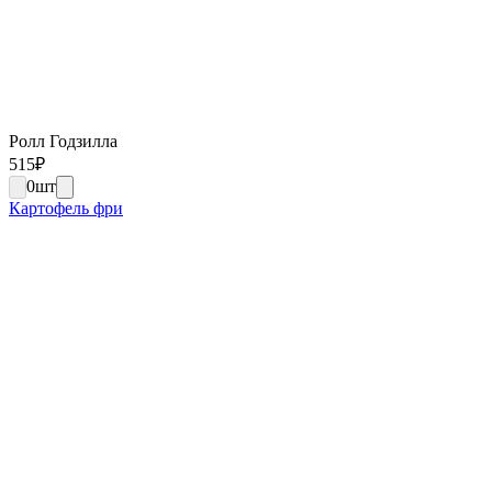
Ролл Годзилла
515
₽
0
шт
Картофель фри