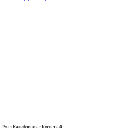
Ролл Калифорния с Креветкой