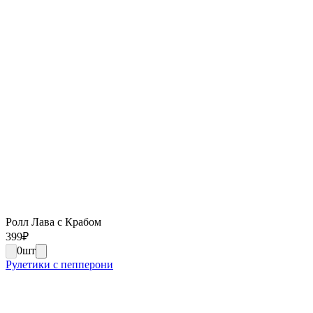
Ролл Лава с Крабом
399
₽
0
шт
Рулетики с пепперони