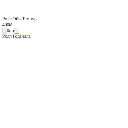
Ролл Эби Темпура
490
₽
0
шт
Ролл Годзилла