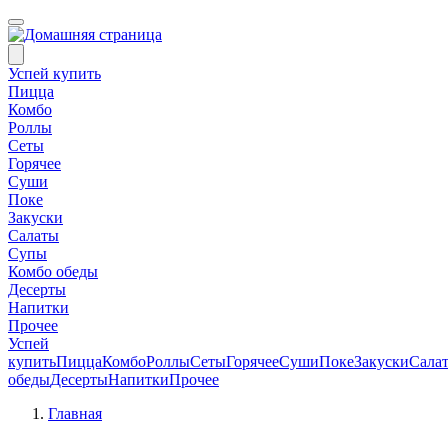
Успей купить
Пицца
Комбо
Роллы
Сеты
Горячее
Суши
Поке
Закуски
Салаты
Супы
Комбо обеды
Десерты
Напитки
Прочее
Успей
купить
Пицца
Комбо
Роллы
Сеты
Горячее
Суши
Поке
Закуски
Сала
обеды
Десерты
Напитки
Прочее
Главная