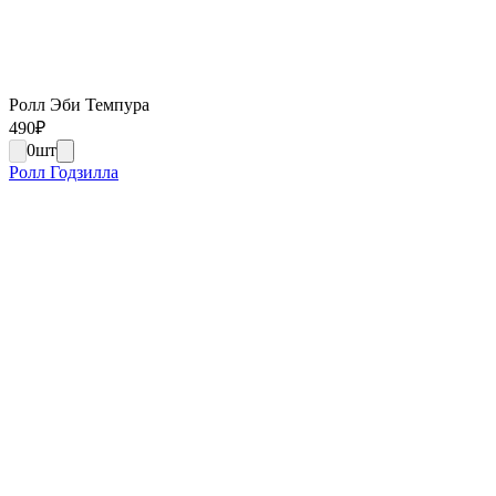
Ролл Эби Темпура
490
₽
0
шт
Ролл Годзилла