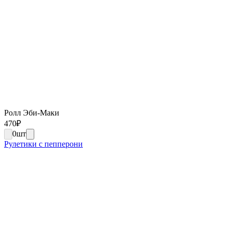
Ролл Эби-Маки
470
₽
0
шт
Рулетики с пепперони