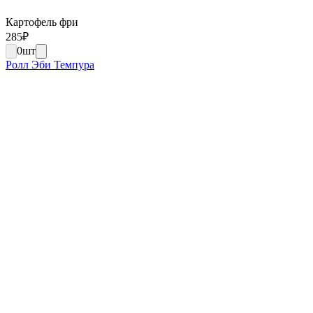
Картофель фри
285
₽
0
шт
Ролл Эби Темпура