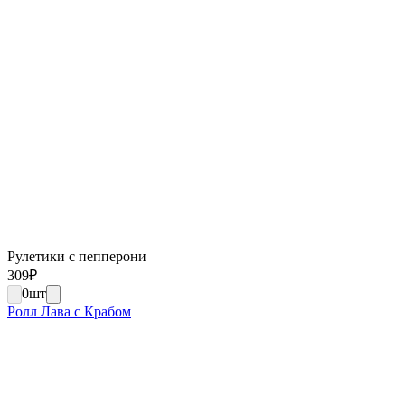
Рулетики с пепперони
309
₽
0
шт
Ролл Лава с Крабом