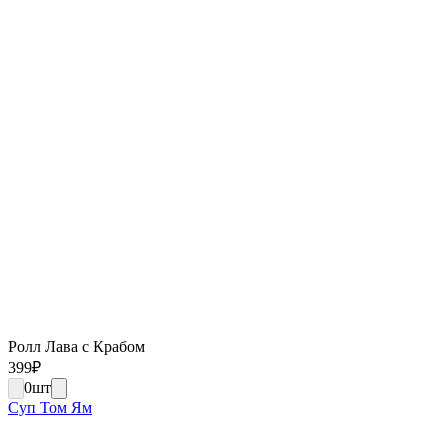
Ролл Лава с Крабом
399
₽
0
шт
Суп Том Ям