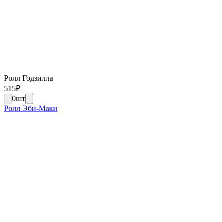
Ролл Годзилла
515
₽
0
шт
Ролл Эби-Маки