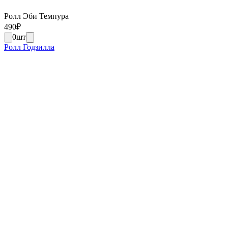
Ролл Эби Темпура
490
₽
0
шт
Ролл Годзилла