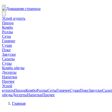
Успей купить
Пицца
Комбо
Роллы
Сеты
Горячее
Суши
Поке
Закуски
Салаты
Супы
Комбо обеды
Десерты
Напитки
Прочее
Успей
купить
Пицца
Комбо
Роллы
Сеты
Горячее
Суши
Поке
Закуски
Сала
обеды
Десерты
Напитки
Прочее
Главная