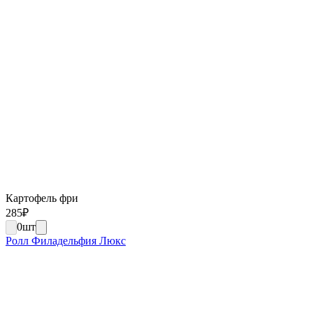
Картофель фри
285
₽
0
шт
Ролл Филадельфия Люкс