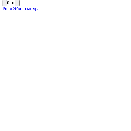
0
шт
Ролл Эби Темпура