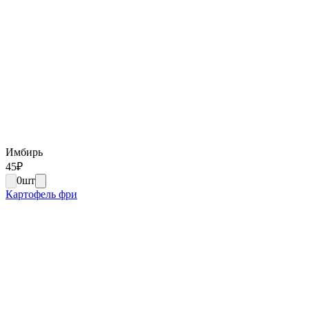
Имбирь
45
₽
0
шт
Картофель фри