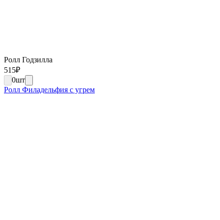
Ролл Годзилла
515
₽
0
шт
Ролл Филадельфия с угрем