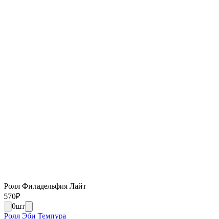
Ролл Филадельфия Лайт
570
₽
0
шт
Ролл Эби Темпура