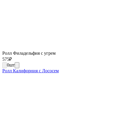
Ролл Филадельфия с угрем
575
₽
0
шт
Ролл Калифорния с Лососем