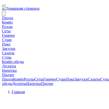
Пицца
Комбо
Роллы
Сеты
Горячее
Суши
Поке
Закуски
Салаты
Супы
Комбо обеды
Десерты
Напитки
Прочее
Пицца
Комбо
Роллы
Сеты
Горячее
Суши
Поке
Закуски
Салаты
Суп
обеды
Десерты
Напитки
Прочее
Главная